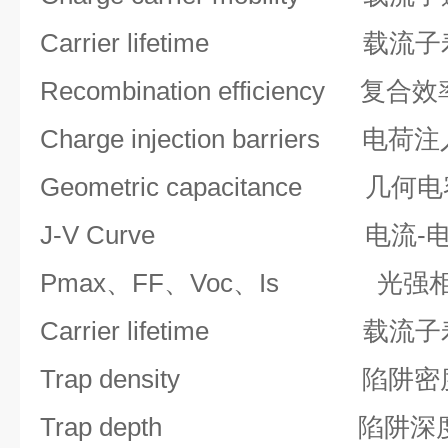
Carrier lifetime 载流
Recombination efficiency 复合
Charge injection barriers 电
Geometric capacitance 几何
J-V Curve 电流-电
Pmax、FF、Voc、Is 光强
Carrier lifetime 载流
Trap density 陷阱密
Trap depth 陷阱深