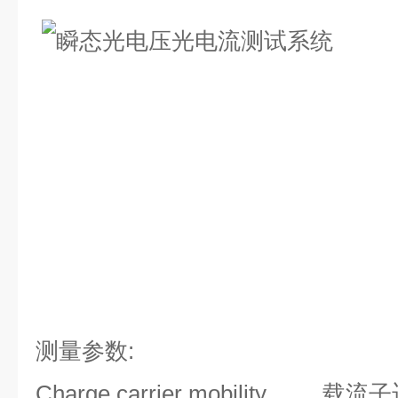
测量参数:
Charge carrier mobility 载